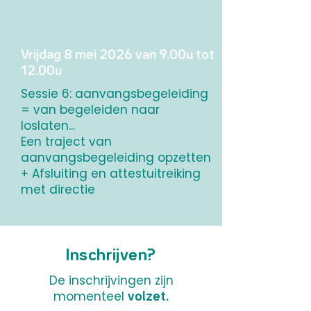
Vrijdag 8 mei 2026 van 9.00u tot
12.00u
Sessie 6: aanvangsbegeleiding
= van begeleiden naar
loslaten...
Een traject van
aanvangsbegeleiding opzetten
+ Afsluiting en attestuitreiking
met directie
Inschrijven?
De inschrijvingen zijn
momenteel
volzet.