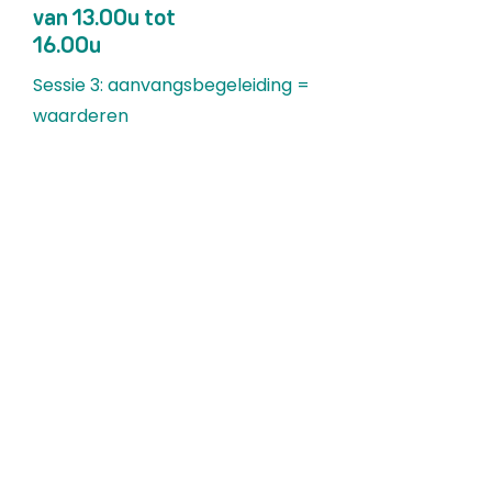
van 13.00u tot
16.00u
Sessie 3: aanvangsbegeleiding =
waarderen
Coachingsvaardigheden
Dinsdag 20 januari 2026 van
13.00u tot 16.00u
Sessie 4: aanvangsbegeleiding =
groeien
Reflecteren individueel en in team
Donderdag 19 maart 2026 van
9.00u tot 12.00u