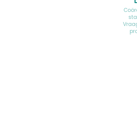
Coör
sta
Vraa
pr