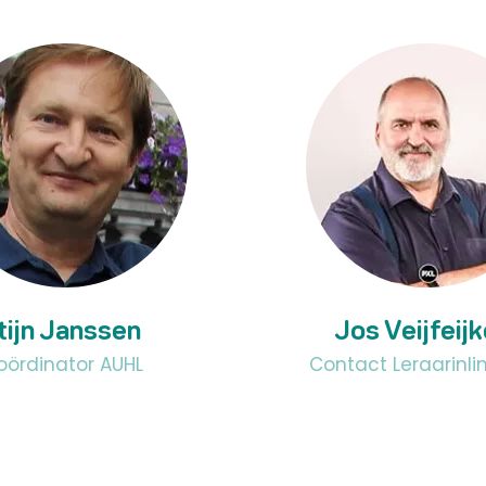
tijn Janssen
Jos Veijfeij
oördinator AUHL
Contact Leraarinl
tijn.janssen@auhl.be
jos.veijfeijken
e