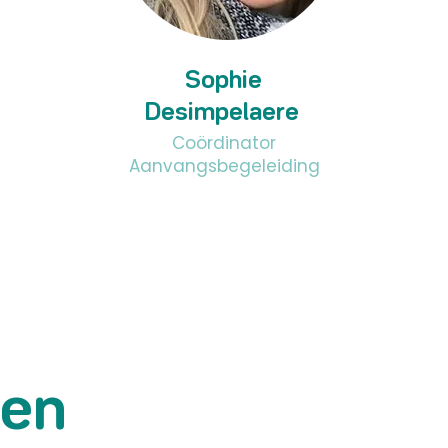
Sophie
Desimpelaere
Coördinator
Aanvangsbegeleiding
be
marino.nevejans@pxl.b
e
ten