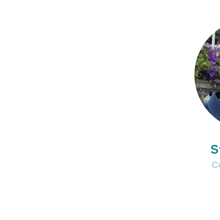
S
C
s