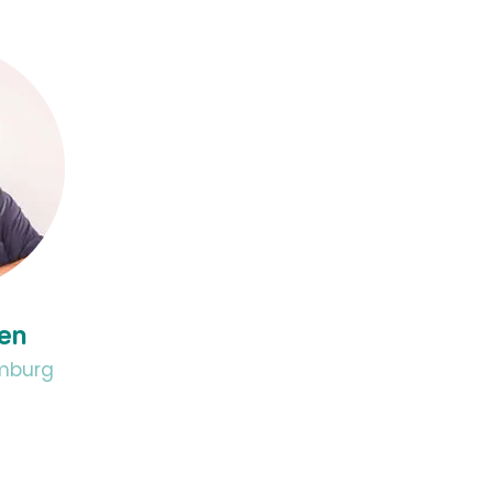
ken
imburg
@auhl.b