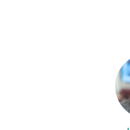
katrien.struyven@uhasselt