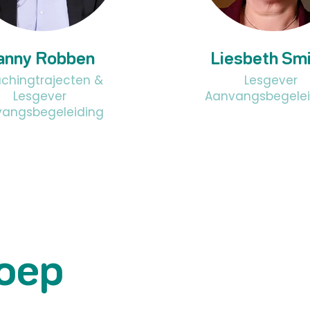
anny Robben
Liesbeth Sm
chingtrajecten &
Lesgever
Lesgever
Aanvangsbegelei
vangsbegeleiding
danny.robben@pxl.
liesbeth.smids@u
be
e
oep