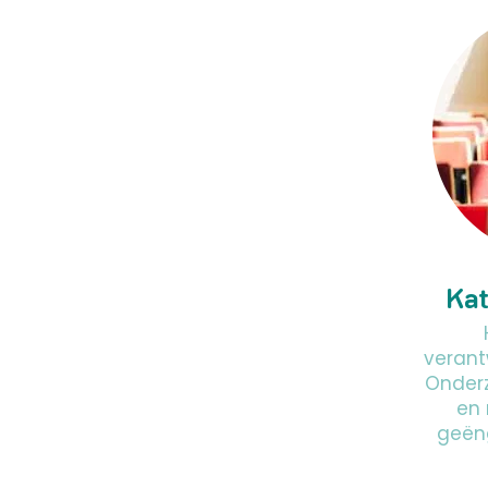
Kat
verant
Onderz
en 
geën