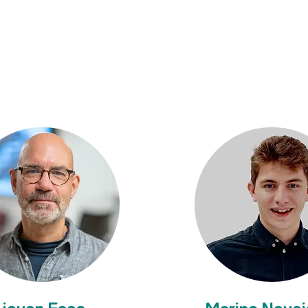
.be
michelle.dewulf@pxl.b
e