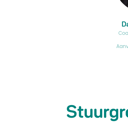
D
Coa
Aan
Stuurgr