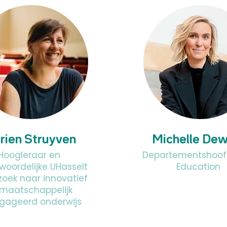
rien Struyven
Michelle Dew
Hoogleraar en
Departementshoof
woordelijke UHasselt
Education
oek naar innovatief
maatschappelijk
gageerd onderwijs