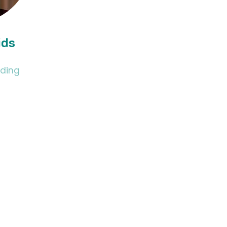
ids
ding
hasselt.b