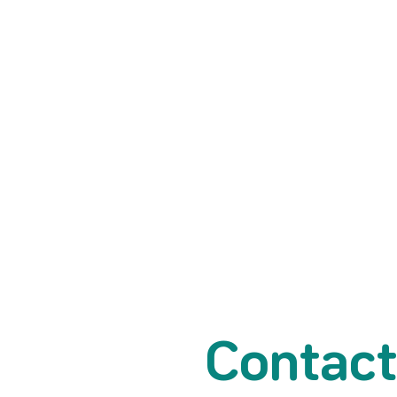
lieven.faes@uhasselt.
Contac