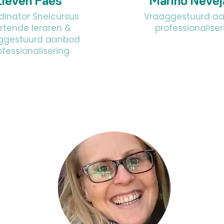
Lieven Faes
Marino Nevej
dinator Snelcursus
Vraaggestuurd a
rtende leraren &
professionaliser
ggestuurd aanbod
ofessionalisering