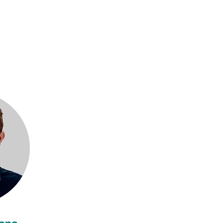
heidi.gielen@uhasselt.b
e